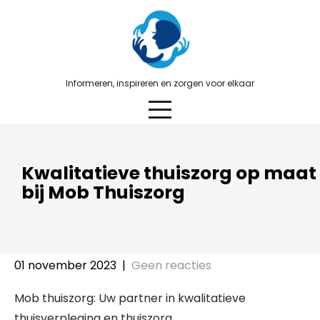
Skip
to
content
Informeren, inspireren en zorgen voor elkaar
Kwalitatieve thuiszorg op maat
bij Mob Thuiszorg
01 november 2023
|
Geen reacties
Mob thuiszorg: Uw partner in kwalitatieve
thuisverpleging en thuiszorg