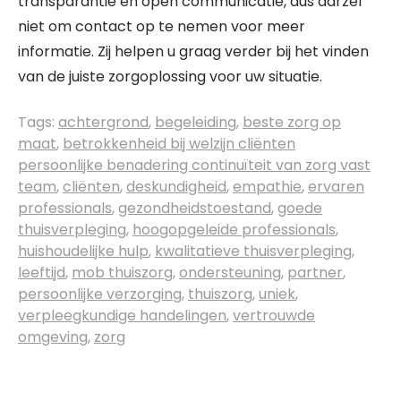
transparantie en open communicatie, dus aarzel
niet om contact op te nemen voor meer
informatie. Zij helpen u graag verder bij het vinden
van de juiste zorgoplossing voor uw situatie.
Tags:
achtergrond
,
begeleiding
,
beste zorg op
maat
,
betrokkenheid bij welzijn cliënten
persoonlijke benadering continuïteit van zorg vast
team
,
cliënten
,
deskundigheid
,
empathie
,
ervaren
professionals
,
gezondheidstoestand
,
goede
thuisverpleging
,
hoogopgeleide professionals
,
huishoudelijke hulp
,
kwalitatieve thuisverpleging
,
leeftijd
,
mob thuiszorg
,
ondersteuning
,
partner
,
persoonlijke verzorging
,
thuiszorg
,
uniek
,
verpleegkundige handelingen
,
vertrouwde
omgeving
,
zorg