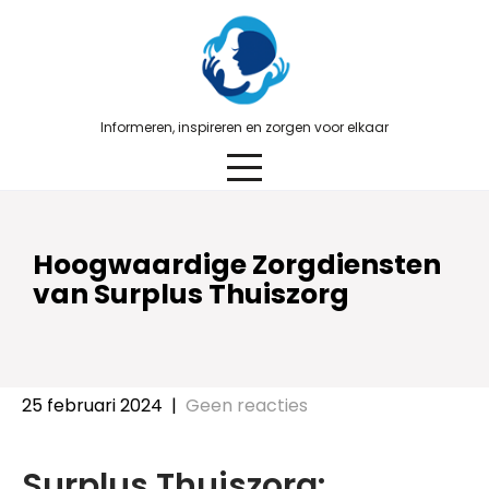
Skip
to
content
Informeren, inspireren en zorgen voor elkaar
Hoogwaardige Zorgdiensten
van Surplus Thuiszorg
25 februari 2024
|
Geen reacties
Surplus Thuiszorg: