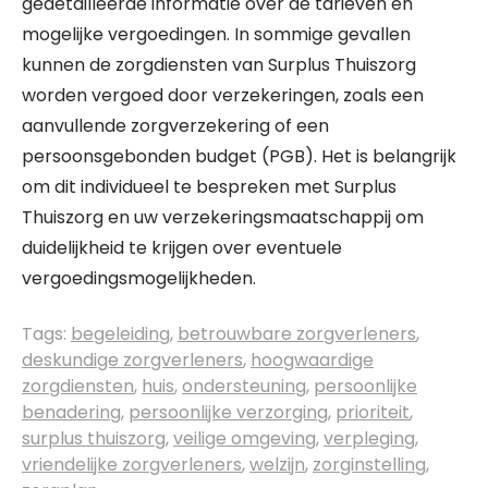
gedetailleerde informatie over de tarieven en
mogelijke vergoedingen. In sommige gevallen
kunnen de zorgdiensten van Surplus Thuiszorg
worden vergoed door verzekeringen, zoals een
aanvullende zorgverzekering of een
persoonsgebonden budget (PGB). Het is belangrijk
om dit individueel te bespreken met Surplus
Thuiszorg en uw verzekeringsmaatschappij om
duidelijkheid te krijgen over eventuele
vergoedingsmogelijkheden.
Tags:
begeleiding
,
betrouwbare zorgverleners
,
deskundige zorgverleners
,
hoogwaardige
zorgdiensten
,
huis
,
ondersteuning
,
persoonlijke
benadering
,
persoonlijke verzorging
,
prioriteit
,
surplus thuiszorg
,
veilige omgeving
,
verpleging
,
vriendelijke zorgverleners
,
welzijn
,
zorginstelling
,