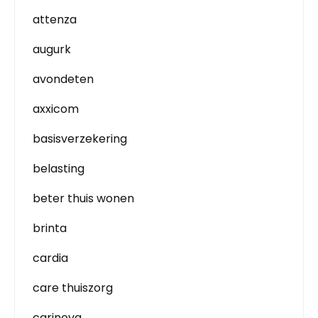
attenza
augurk
avondeten
axxicom
basisverzekering
belasting
beter thuis wonen
brinta
cardia
care thuiszorg
carinova