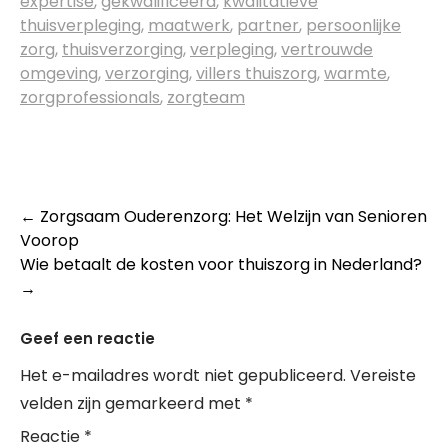
expertise
,
gekwalificeerd
,
kwalitatieve
thuisverpleging
,
maatwerk
,
partner
,
persoonlijke
zorg
,
thuisverzorging
,
verpleging
,
vertrouwde
omgeving
,
verzorging
,
villers thuiszorg
,
warmte
,
zorgprofessionals
,
zorgteam
Post
←
Zorgsaam Ouderenzorg: Het Welzijn van Senioren
Voorop
navigation
Wie betaalt de kosten voor thuiszorg in Nederland?
→
Geef een reactie
Het e-mailadres wordt niet gepubliceerd.
Vereiste
velden zijn gemarkeerd met
*
Reactie
*