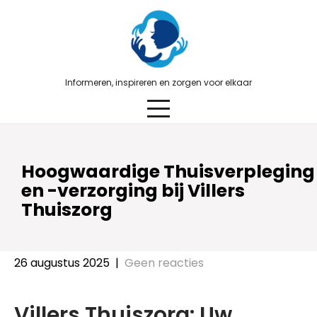
Skip
to
content
Informeren, inspireren en zorgen voor elkaar
Hoogwaardige Thuisverpleging
en -verzorging bij Villers
Thuiszorg
26 augustus 2025
|
Geen reacties
Villers Thuiszorg: Uw