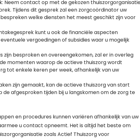
k: Neem contact op met de gekozen thuiszorgorganisati
ek. Tijdens dit gesprek zal een zorgcoördinator uw
espreken welke diensten het meest geschikt zijn voor
intakegesprek kunt u ook de financiële aspecten
 eventuele vergoedingen of subsidies waar u mogelijk
ls zijn besproken en overeengekomen, zal er in overleg
 de momenten waarop de actieve thuiszorg wordt
org tot enkele keren per week, afhankelijk van uw
raken zijn gemaakt, kan de actieve thuiszorg van start
p de afgesproken tijden bij u langskomen om de zorg te
tappen en procedures kunnen variëren afhankelijk van uw
waarmee u contact opneemt. Het is altijd het beste om
zorgorganisatie zoals Actief Thuiszorg voor