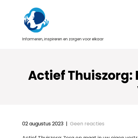
Skip
to
content
Informeren, inspireren en zorgen voor elkaar
Actief Thuiszorg
02 augustus 2023
|
Geen reacties
Actief Thuiszorg: Zorg op maat in uw eigen ve