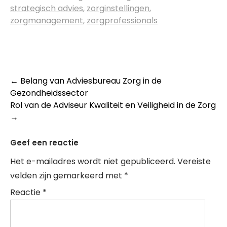
strategisch advies
,
zorginstellingen
,
zorgmanagement
,
zorgprofessionals
Post
←
Belang van Adviesbureau Zorg in de
Gezondheidssector
navigation
Rol van de Adviseur Kwaliteit en Veiligheid in de Zorg
→
Geef een reactie
Het e-mailadres wordt niet gepubliceerd.
Vereiste
velden zijn gemarkeerd met
*
Reactie
*