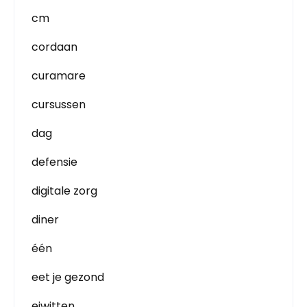
cm
cordaan
curamare
cursussen
dag
defensie
digitale zorg
diner
één
eet je gezond
eiwitten