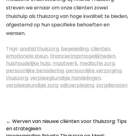
streven we ernaar om onze cliënten zowel
thuishulp als thuiszorg van hoge kwaliteit te bieden,
afgestemd op hun specifieke behoeften en
wensen.
Tags:
anahid thuiszorg
,
begeleiding
,
cliënten
,
emotionele steun
,
financieringsmogelijkheden
,
huishoudelijke hulp
,
maatwerk
,
medische zorg
,
persoonlijke benadering
,
persoonlijke verzorging
,
thuiszorg
,
verpleegkundige handelingen
,
verpleegkundige zorg
,
wijkverpleging
,
zorgdiensten
Post
←
Werven van nieuwe cliënten voor thuiszorg: Tips
en strategieën
navigation
Hoogwaardige Private Thuiszorg op Maat: