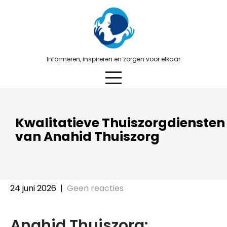
Skip
to
content
Informeren, inspireren en zorgen voor elkaar
Kwalitatieve Thuiszorgdiensten
van Anahid Thuiszorg
24 juni 2026
|
Geen reacties
Anahid Thuiszorg: