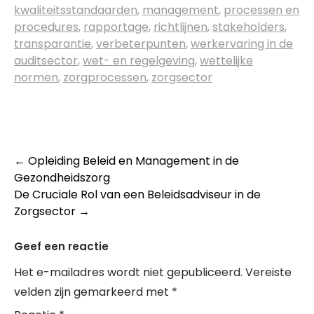
kwaliteitsstandaarden
,
management
,
processen en
procedures
,
rapportage
,
richtlijnen
,
stakeholders
,
transparantie
,
verbeterpunten
,
werkervaring in de
auditsector
,
wet- en regelgeving
,
wettelijke
normen
,
zorgprocessen
,
zorgsector
Post
←
Opleiding Beleid en Management in de
Gezondheidszorg
navigation
De Cruciale Rol van een Beleidsadviseur in de
Zorgsector
→
Geef een reactie
Het e-mailadres wordt niet gepubliceerd.
Vereiste
velden zijn gemarkeerd met
*