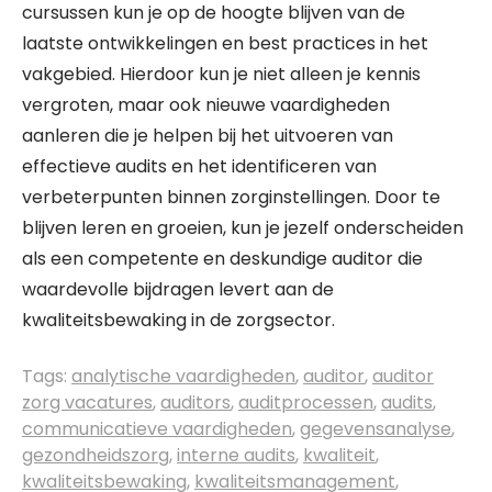
cursussen kun je op de hoogte blijven van de
laatste ontwikkelingen en best practices in het
vakgebied. Hierdoor kun je niet alleen je kennis
vergroten, maar ook nieuwe vaardigheden
aanleren die je helpen bij het uitvoeren van
effectieve audits en het identificeren van
verbeterpunten binnen zorginstellingen. Door te
blijven leren en groeien, kun je jezelf onderscheiden
als een competente en deskundige auditor die
waardevolle bijdragen levert aan de
kwaliteitsbewaking in de zorgsector.
Tags:
analytische vaardigheden
,
auditor
,
auditor
zorg vacatures
,
auditors
,
auditprocessen
,
audits
,
communicatieve vaardigheden
,
gegevensanalyse
,
gezondheidszorg
,
interne audits
,
kwaliteit
,
kwaliteitsbewaking
,
kwaliteitsmanagement
,