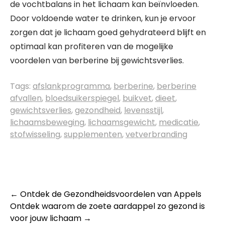
de vochtbalans in het lichaam kan beïnvloeden.
Door voldoende water te drinken, kun je ervoor
zorgen dat je lichaam goed gehydrateerd blijft en
optimaal kan profiteren van de mogelijke
voordelen van berberine bij gewichtsverlies.
Tags:
afslankprogramma
,
berberine
,
berberine
afvallen
,
bloedsuikerspiegel
,
buikvet
,
dieet
,
gewichtsverlies
,
gezondheid
,
levensstijl
,
lichaamsbeweging
,
lichaamsgewicht
,
medicatie
,
stofwisseling
,
supplementen
,
vetverbranding
Post
←
Ontdek de Gezondheidsvoordelen van Appels
Ontdek waarom de zoete aardappel zo gezond is
navigation
voor jouw lichaam
→