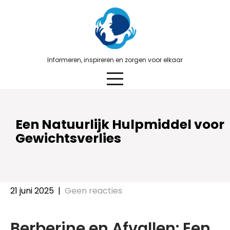
Skip
to
content
Informeren, inspireren en zorgen voor elkaar
Een Natuurlijk Hulpmiddel voor
Gewichtsverlies
21 juni 2025
|
Geen reacties
Berberine en Afvallen: Een