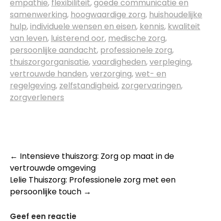
empathie
,
flexibiliteit
,
goede communicatie en
samenwerking
,
hoogwaardige zorg
,
huishoudelijke
hulp
,
individuele wensen en eisen
,
kennis
,
kwaliteit
van leven
,
luisterend oor
,
medische zorg
,
persoonlijke aandacht
,
professionele zorg
,
thuiszorgorganisatie
,
vaardigheden
,
verpleging
,
vertrouwde handen
,
verzorging
,
wet- en
regelgeving
,
zelfstandigheid
,
zorgervaringen
,
zorgverleners
Post
←
Intensieve thuiszorg: Zorg op maat in de
vertrouwde omgeving
navigation
Lelie Thuiszorg: Professionele zorg met een
persoonlijke touch
→
Geef een reactie