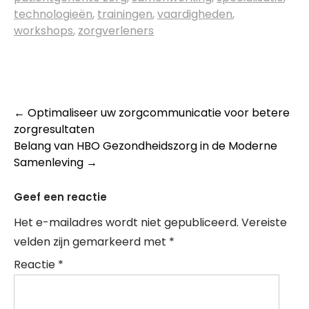
technologieën
,
trainingen
,
vaardigheden
,
workshops
,
zorgverleners
Post
←
Optimaliseer uw zorgcommunicatie voor betere
zorgresultaten
navigation
Belang van HBO Gezondheidszorg in de Moderne
Samenleving
→
Geef een reactie
Het e-mailadres wordt niet gepubliceerd.
Vereiste
velden zijn gemarkeerd met
*
Reactie
*