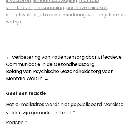
investeren
,
lichaamsbeweging
,
mentale
veerkracht
,
ontspanning
,
positieve mindset
,
slaapkwaliteit
,
stressvermindering
,
voedingskeuzes
,
welzijn
Post
←
Verbetering van Patiëntenzorg door Effectieve
Communicatie in de Gezondheidszorg
navigation
Belang van Psychische Gezondheidszorg voor
Mentale Welzijn
→
Geef een reactie
Het e-mailadres wordt niet gepubliceerd.
Vereiste
velden zijn gemarkeerd met
*
Reactie
*