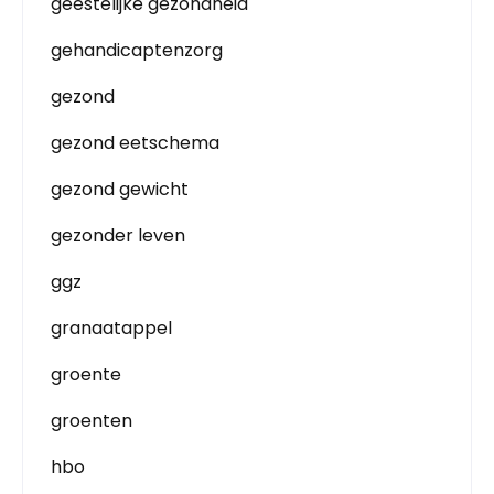
geestelijke gezondheid
gehandicaptenzorg
gezond
gezond eetschema
gezond gewicht
gezonder leven
ggz
granaatappel
groente
groenten
hbo