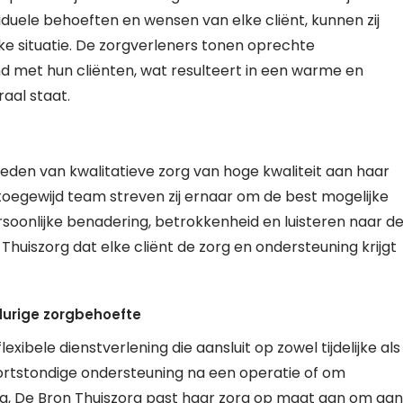
viduele behoeften en wensen van elke cliënt, kunnen zij
eke situatie. De zorgverleners tonen oprechte
 met hun cliënten, wat resulteert in een warme en
raal staat.
ieden van kwalitatieve zorg van hoge kwaliteit aan haar
toegewijd team streven zij ernaar om de best mogelijke
rsoonlijke benadering, betrokkenheid en luisteren naar d
huiszorg dat elke cliënt de zorg en ondersteuning krijgt
ngdurige zorgbehoefte
xibele dienstverlening die aansluit op zowel tijdelijke als
ortstondige ondersteuning na een operatie of om
g, De Bron Thuiszorg past haar zorg op maat aan om aan