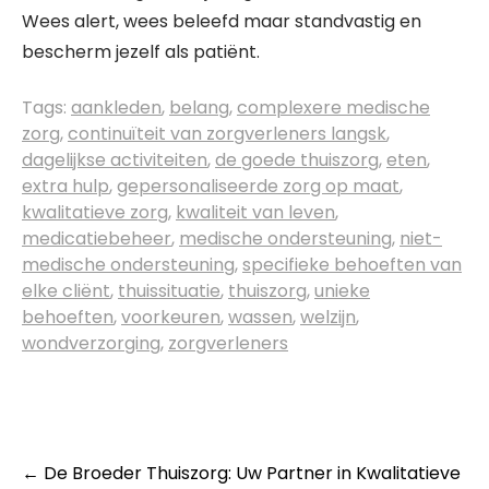
Wees alert, wees beleefd maar standvastig en
bescherm jezelf als patiënt.
Tags:
aankleden
,
belang
,
complexere medische
zorg
,
continuïteit van zorgverleners langsk
,
dagelijkse activiteiten
,
de goede thuiszorg
,
eten
,
extra hulp
,
gepersonaliseerde zorg op maat
,
kwalitatieve zorg
,
kwaliteit van leven
,
medicatiebeheer
,
medische ondersteuning
,
niet-
medische ondersteuning
,
specifieke behoeften van
elke cliënt
,
thuissituatie
,
thuiszorg
,
unieke
behoeften
,
voorkeuren
,
wassen
,
welzijn
,
wondverzorging
,
zorgverleners
Post
←
De Broeder Thuiszorg: Uw Partner in Kwalitatieve