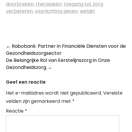
doorbreken
,
therapieën
,
toegang tot zorg
verbeteren
,
voorlichting geven
,
welzijn
Post
←
Rabobank: Partner in Financiële Diensten voor de
Gezondheidszorgsector
navigation
De Belangrijke Rol van Eerstelijnszorg in Onze
Gezondheidszorg
→
Geef een reactie
Het e-mailadres wordt niet gepubliceerd.
Vereiste
velden zijn gemarkeerd met
*
Reactie
*