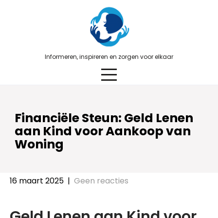
Skip
to
content
Informeren, inspireren en zorgen voor elkaar
Financiële Steun: Geld Lenen
aan Kind voor Aankoop van
Woning
16 maart 2025
|
Geen reacties
Geld Lenen aan Kind voor