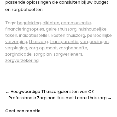
passende oplossingen die aansluiten bij uw budget
en zorgbehoeften.
Tags:
begeleiding
,
cliënten
,
communicatie
,
financieringsopties
,
gelre thuiszorg
,
huishoudelijke
taken
,
indicatiesteller
,
kosten thuiszorg
,
persoonlijke
verzorging
,
thuiszorg
,
transparantie
,
vergoedingen
,
verpleging
,
zorg op maat
,
zorgbehoefte
,
zorgindicatie
,
zorgplan
,
zorgverleners
,
zorgverzekering
Post
←
Hoogwaardige Thuiszorgdiensten van CZ
Professionele Zorg aan Huis met i care thuiszorg
→
navigation
Geef een reactie