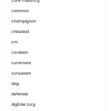
care thuiszorg
carinova
champignon
chiazaad
cm
cordaan
curamare
cursussen
dag
defensie
digitale zorg