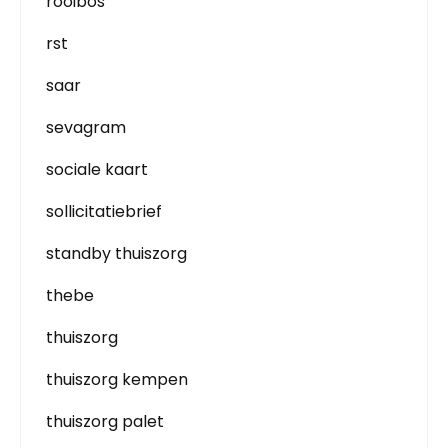
rooibos
rst
saar
sevagram
sociale kaart
sollicitatiebrief
standby thuiszorg
thebe
thuiszorg
thuiszorg kempen
thuiszorg palet