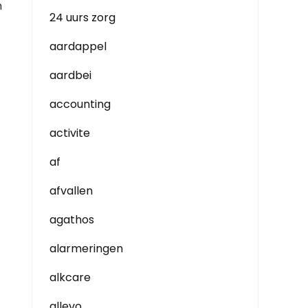
n
24 uurs zorg
aardappel
aardbei
accounting
activite
af
afvallen
agathos
alarmeringen
alkcare
allevo