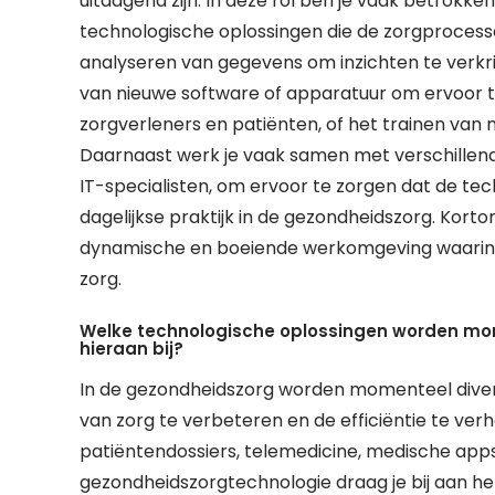
uitdagend zijn. In deze rol ben je vaak betrokk
technologische oplossingen die de zorgprocesse
analyseren van gegevens om inzichten te verkri
van nieuwe software of apparatuur om ervoor 
zorgverleners en patiënten, of het trainen van
Daarnaast werk je vaak samen met verschillen
IT-specialisten, om ervoor te zorgen dat de te
dagelijkse praktijk in de gezondheidszorg. Kor
dynamische en boeiende werkomgeving waarin j
zorg.
Welke technologische oplossingen worden mom
hieraan bij?
In de gezondheidszorg worden momenteel divers
van zorg te verbeteren en de efficiëntie te ver
patiëntendossiers, telemedicine, medische apps
gezondheidszorgtechnologie draag je bij aan h