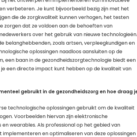
en bij het ontwerpen en implementeren van innovatieve
n verbeteren. Je kunt bijvoorbeeld bezig zijn met het
jgen die de zorgkwaliteit kunnen verhogen, het testen
te zorgen dat ze voldoen aan de behoeften van
 medewerkers over het gebruik van nieuwe technologieën
de belanghebbenden, zoals artsen, verpleegkundigen en
chnologische oplossingen naadloos aansluiten op de
tom, een baan in de gezondheidszorgtechnologie biedt een
e een directe impact kunt hebben op de kwaliteit van
enteel gebruikt in de gezondheidszorg en hoe draag j
e technologische oplossingen gebruikt om de kwaliteit
hogen. Voorbeelden hiervan zijn elektronische
 en wearables. Als professional op het gebied van
et implementeren en optimaliseren van deze oplossingen