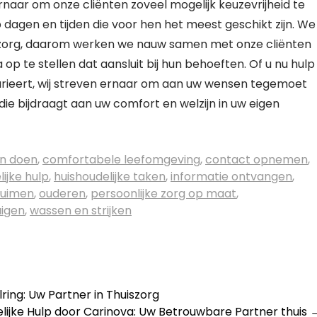
ernaar om onze cliënten zoveel mogelijk keuzevrijheid te
dagen en tijden die voor hen het meest geschikt zijn. We
 thuiszorg, daarom werken we nauw samen met onze cliënten
 te stellen dat aansluit bij hun behoeften. Of u nu hulp
 varieert, wij streven ernaar om aan uw wensen tegemoet
ie bijdraagt aan uw comfort en welzijn in uw eigen
n doen
,
comfortabele leefomgeving
,
contact opnemen
,
ijke hulp
,
huishoudelijke taken
,
informatie ontvangen
,
ruimen
,
ouderen
,
persoonlijke zorg op maat
,
uigen
,
wassen en strijken
ring: Uw Partner in Thuiszorg
elijke Hulp door Carinova: Uw Betrouwbare Partner thuis