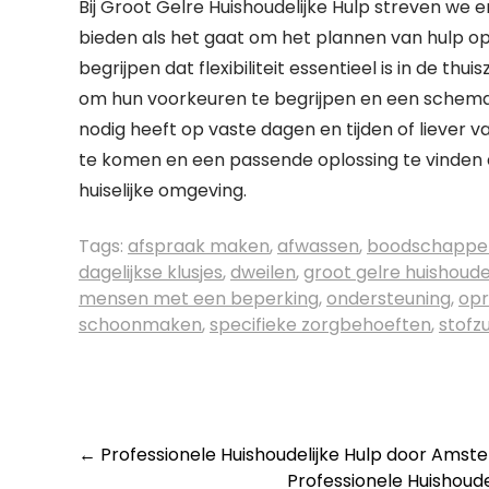
Bij Groot Gelre Huishoudelijke Hulp streven we 
bieden als het gaat om het plannen van hulp op 
begrijpen dat flexibiliteit essentieel is in de
om hun voorkeuren te begrijpen en een schema op
nodig heeft op vaste dagen en tijden of liever
te komen en een passende oplossing te vinden d
huiselijke omgeving.
Tags:
afspraak maken
,
afwassen
,
boodschappe
dagelijkse klusjes
,
dweilen
,
groot gelre huishoudel
mensen met een beperking
,
ondersteuning
,
op
schoonmaken
,
specifieke zorgbehoeften
,
stofz
Post
←
Professionele Huishoudelijke Hulp door Amstel
Professionele Huishoud