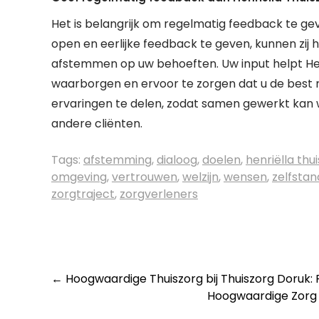
Het is belangrijk om regelmatig feedback te ge
open en eerlijke feedback te geven, kunnen zij
afstemmen op uw behoeften. Uw input helpt Henr
waarborgen en ervoor te zorgen dat u de best m
ervaringen te delen, zodat samen gewerkt kan 
andere cliënten.
Tags:
afstemming
,
dialoog
,
doelen
,
henriëlla thu
omgeving
,
vertrouwen
,
welzijn
,
wensen
,
zelfstan
zorgtraject
,
zorgverleners
Post
←
Hoogwaardige Thuiszorg bij Thuiszorg Doruk: 
Hoogwaardige Zorg T
navigation