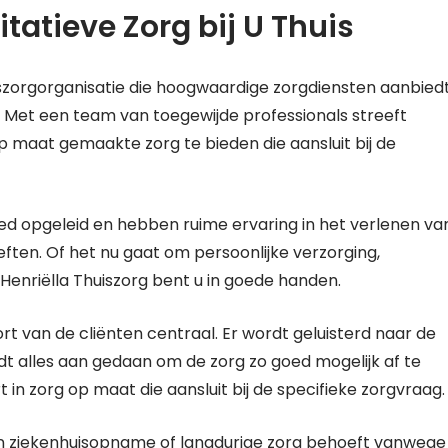
itatieve Zorg bij U Thuis
iszorgorganisatie die hoogwaardige zorgdiensten aanbied
 Met een team van toegewijde professionals streeft
p maat gemaakte zorg te bieden die aansluit bij de
oed opgeleid en hebben ruime ervaring in het verlenen va
en. Of het nu gaat om persoonlijke verzorging,
 Henriëlla Thuiszorg bent u in goede handen.
ort van de cliënten centraal. Er wordt geluisterd naar de
dt alles aan gedaan om de zorg zo goed mogelijk af te
t in zorg op maat die aansluit bij de specifieke zorgvraag.
 een ziekenhuisopname of langdurige zorg behoeft vanwege