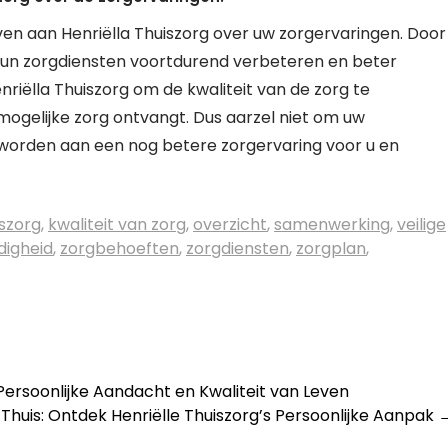
ven aan Henriëlla Thuiszorg over uw zorgervaringen. Door
 hun zorgdiensten voortdurend verbeteren en beter
iëlla Thuiszorg om de kwaliteit van de zorg te
ogelijke zorg ontvangt. Dus aarzel niet om uw
worden aan een nog betere zorgervaring voor u en
iszorg
,
kwaliteit van zorg
,
overzicht
,
samenwerking
,
veilige
digheid
,
zorgbehoeften
,
zorgdiensten
,
zorgplan
,
Persoonlijke Aandacht en Kwaliteit van Leven
huis: Ontdek Henriëlle Thuiszorg’s Persoonlijke Aanpak