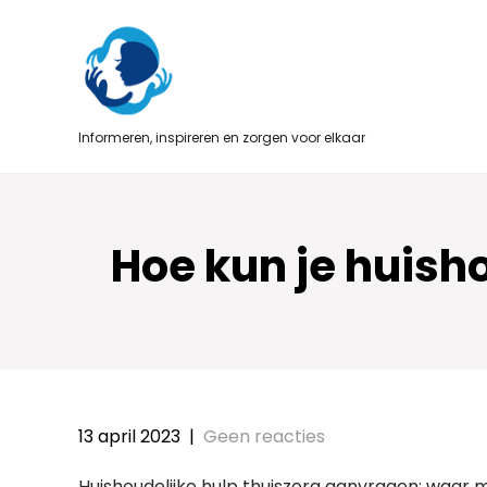
Skip
to
content
Informeren, inspireren en zorgen voor elkaar
Hoe kun je huish
13 april 2023
|
Geen reacties
Huishoudelijke hulp thuiszorg aanvragen: waar m