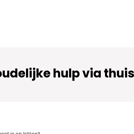
oudelijke hulp via thu
oet je op letten?