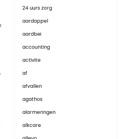
24 uurs zorg
aardappel
k
aardbei
accounting
activite
af
p
afvallen
agathos
alarmeringen
n
alkcare
allevo