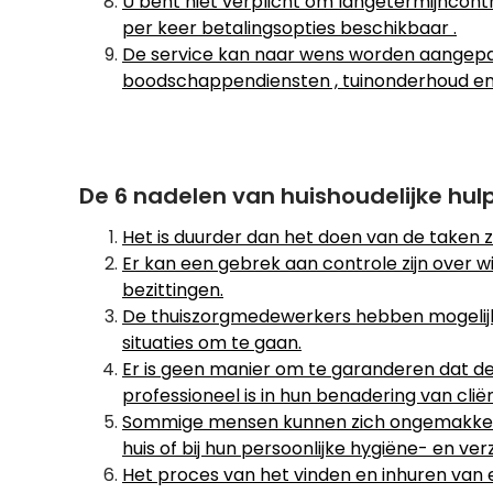
U bent niet verplicht om langetermijncontr
per keer betalingsopties beschikbaar .
De service kan naar wens worden aangepast 
boodschappendiensten , tuinonderhoud en
De 6 nadelen van huishoudelijke hulp
Het is duurder dan het doen van de taken ze
Er kan een gebrek aan controle zijn over wie
bezittingen.
De thuiszorgmedewerkers hebben mogelijk 
situaties om te gaan.
Er is geen manier om te garanderen dat de
professioneel is in hun benadering van clië
Sommige mensen kunnen zich ongemakkelijk
huis of bij hun persoonlijke hygiëne- en v
Het proces van het vinden en inhuren van e