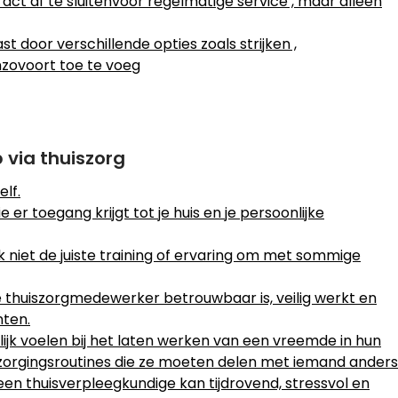
act af te sluitenvoor regelmatige service , maar alleen
door verschillende opties zoals strijken ,
zovoort toe te voeg
 via thuiszorg
lf.
 er toegang krijgt tot je huis en je persoonlijke
niet de juiste training of ervaring om met sommige
 thuiszorgmedewerker betrouwbaar is, veilig werkt en
nten.
 voelen bij het laten werken van een vreemde in hun
erzorgingsroutines die ze moeten delen met iemand anders
en thuisverpleegkundige kan tijdrovend, stressvol en