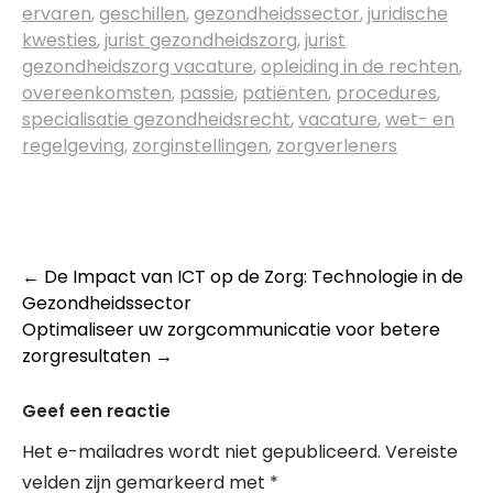
ervaren
,
geschillen
,
gezondheidssector
,
juridische
kwesties
,
jurist gezondheidszorg
,
jurist
gezondheidszorg vacature
,
opleiding in de rechten
,
overeenkomsten
,
passie
,
patiënten
,
procedures
,
specialisatie gezondheidsrecht
,
vacature
,
wet- en
regelgeving
,
zorginstellingen
,
zorgverleners
Post
←
De Impact van ICT op de Zorg: Technologie in de
Gezondheidssector
navigation
Optimaliseer uw zorgcommunicatie voor betere
zorgresultaten
→
Geef een reactie
Het e-mailadres wordt niet gepubliceerd.
Vereiste
velden zijn gemarkeerd met
*