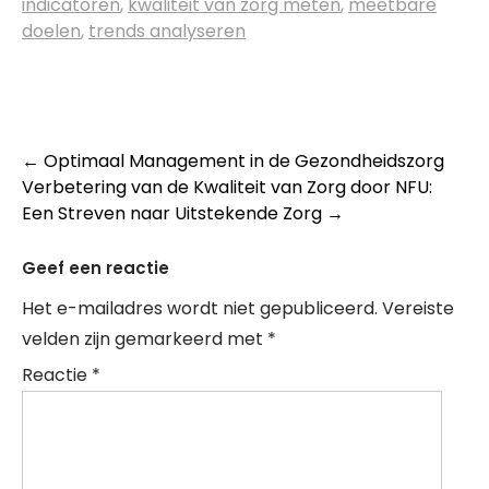
indicatoren
,
kwaliteit van zorg meten
,
meetbare
doelen
,
trends analyseren
Post
←
Optimaal Management in de Gezondheidszorg
Verbetering van de Kwaliteit van Zorg door NFU:
navigation
Een Streven naar Uitstekende Zorg
→
Geef een reactie
Het e-mailadres wordt niet gepubliceerd.
Vereiste
velden zijn gemarkeerd met
*
Reactie
*