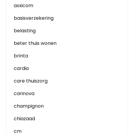
axxicom
basisverzekering
belasting
beter thuis wonen
brinta
cardia
care thuiszorg
carinova
champignon
chiazaad
cm