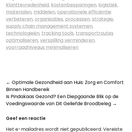
klanttevredenheid
,
kostenbesparingen
,
logistiek
,
materialen
,
middelen
,
operationele efficiëntie
verbeteren
,
organisaties
,
processen
,
strategie
,
supply chain management systemen
,
technologieën
,
tracking tools
,
transportroutes
optimaliseren
,
verspilling verminderen
,
voorraadniveaus minimaliseren
Post
←
Optimale Gezondheid aan Huis: Zorg en Comfort
Binnen Handbereik
navigation
Is Pindakaas Gezond? Een Diepgaande Blik op de
Voedingswaarde van Dit Geliefde Broodbeleg
→
Geef een reactie
Het e-mailadres wordt niet gepubliceerd.
Vereiste