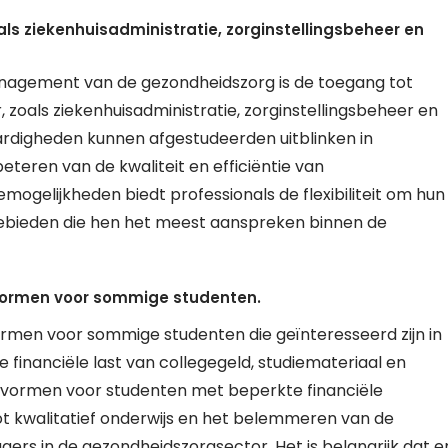
ls ziekenhuisadministratie, zorginstellingsbeheer en
management van de gezondheidszorg is de toegang tot
 zoals ziekenhuisadministratie, zorginstellingsbeheer en
ardigheden kunnen afgestudeerden uitblinken in
eteren van de kwaliteit en efficiëntie van
mogelijkheden biedt professionals de flexibiliteit om hun
 gebieden die hen het meest aanspreken binnen de
vormen voor sommige studenten.
men voor sommige studenten die geïnteresseerd zijn in
inanciële last van collegegeld, studiemateriaal en
vormen voor studenten met beperkte financiële
tot kwalitatief onderwijs en het belemmeren van de
ers in de gezondheidszorgsector. Het is belangrijk dat e