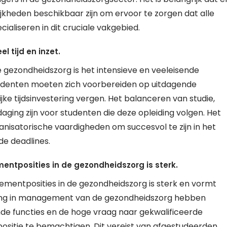
kheden beschikbaar zijn om ervoor te zorgen dat alle
ialiseren in dit cruciale vakgebied.
l tijd en inzet.
gezondheidszorg is het intensieve en veeleisende
 Studenten moeten zich voorbereiden op uitdagende
jke tijdsinvestering vergen. Het balanceren van studie,
aging zijn voor studenten die deze opleiding volgen. Het
anisatorische vaardigheden om succesvol te zijn in het
e deadlines.
ntposities in de gezondheidszorg is sterk.
mentposities in de gezondheidszorg is sterk en vormt
iding in management van de gezondheidszorg hebben
de functies en de hoge vraag naar gekwalificeerde
positie te bemachtigen. Dit vereist van afgestudeerden