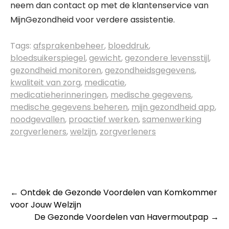
neem dan contact op met de klantenservice van
MijnGezondheid voor verdere assistentie.
Tags:
afsprakenbeheer
,
bloeddruk
,
bloedsuikerspiegel
,
gewicht
,
gezondere levensstijl
,
gezondheid monitoren
,
gezondheidsgegevens
,
kwaliteit van zorg
,
medicatie
,
medicatieherinneringen
,
medische gegevens
,
medische gegevens beheren
,
mijn gezondheid app
,
noodgevallen
,
proactief werken
,
samenwerking
zorgverleners
,
welzijn
,
zorgverleners
Post
←
Ontdek de Gezonde Voordelen van Komkommer
voor Jouw Welzijn
navigation
De Gezonde Voordelen van Havermoutpap
→