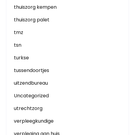
thuiszorg kempen
thuiszorg palet
tmz
tsn
turkse
tussendoortjes
uitzendbureau
Uncategorized
utrechtzorg
verpleegkundige
verpleging aan huis