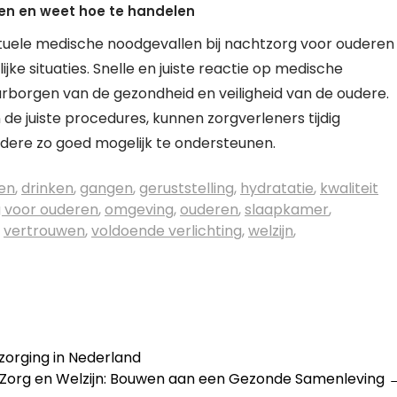
en en weet hoe te handelen
entuele medische noodgevallen bij nachtzorg voor ouderen
ke situaties. Snelle en juiste reactie op medische
arborgen van de gezondheid en veiligheid van de oudere.
 de juiste procedures, kunnen zorgverleners tijdig
udere zo goed mogelijk te ondersteunen.
ken
,
drinken
,
gangen
,
geruststelling
,
hydratatie
,
kwaliteit
 voor ouderen
,
omgeving
,
ouderen
,
slaapkamer
,
,
vertrouwen
,
voldoende verlichting
,
welzijn
,
zorging in Nederland
Zorg en Welzijn: Bouwen aan een Gezonde Samenleving