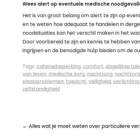
Wees alert op eventuele medische noodgevall
Het is van groot belang om alert te zijn op ev
en te weten hoe adequaat te handelen in dergelij
noodsituaties kan het verschil maken in het wa
Door voorbereid te zijn en kennis te hebben van
ingrijpen en de benodigde hulp bieden om de o
Tags:
cafeïnebeperking
,
comfort
,
dagelijkse ta
van leven
,
medische zorg
,
nachtzorg
,
nachtzorg
slaapproblemen
,
toezicht
,
veiligheid
,
verlichting
zelfstandigheid
Post
←
Alles wat je moet weten over particuliere ver
navigation