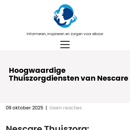
Skip
to
content
Informeren, inspireren en zorgen voor elkaar
Hoogwaardige
Thuiszorgdiensten van Nescare
09 oktober 2025
|
Geen reacties
Nescare Thuiszorg: