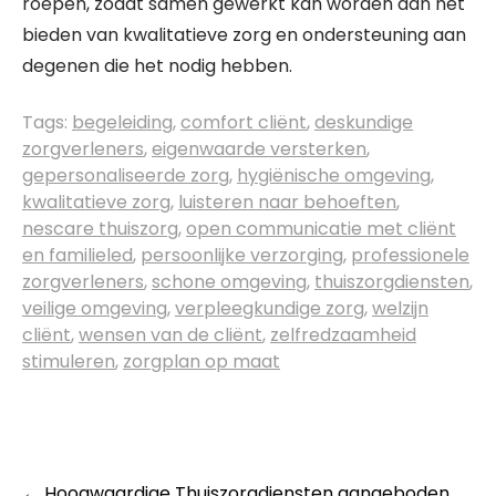
roepen, zodat samen gewerkt kan worden aan het
bieden van kwalitatieve zorg en ondersteuning aan
degenen die het nodig hebben.
Tags:
begeleiding
,
comfort cliënt
,
deskundige
zorgverleners
,
eigenwaarde versterken
,
gepersonaliseerde zorg
,
hygiënische omgeving
,
kwalitatieve zorg
,
luisteren naar behoeften
,
nescare thuiszorg
,
open communicatie met cliënt
en familieled
,
persoonlijke verzorging
,
professionele
zorgverleners
,
schone omgeving
,
thuiszorgdiensten
,
veilige omgeving
,
verpleegkundige zorg
,
welzijn
cliënt
,
wensen van de cliënt
,
zelfredzaamheid
stimuleren
,
zorgplan op maat
←
Hoogwaardige Thuiszorgdiensten aangeboden