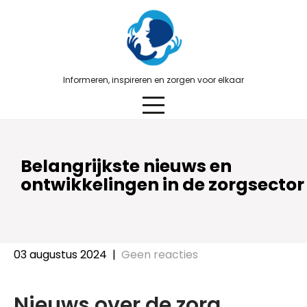
Skip
to
content
Informeren, inspireren en zorgen voor elkaar
Belangrijkste nieuws en
ontwikkelingen in de zorgsector
03 augustus 2024
|
Geen reacties
Nieuws over de zorg