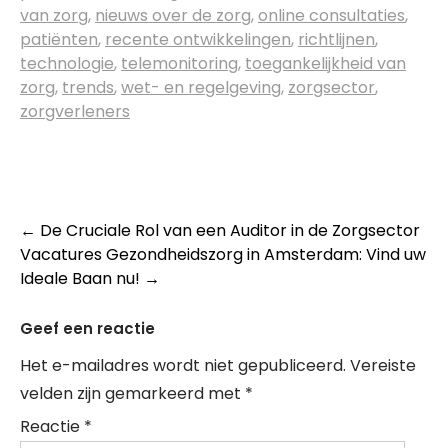
van zorg
,
nieuws over de zorg
,
online consultaties
,
patiënten
,
recente ontwikkelingen
,
richtlijnen
,
technologie
,
telemonitoring
,
toegankelijkheid van
zorg
,
trends
,
wet- en regelgeving
,
zorgsector
,
zorgverleners
Post
←
De Cruciale Rol van een Auditor in de Zorgsector
Vacatures Gezondheidszorg in Amsterdam: Vind uw
navigation
Ideale Baan nu!
→
Geef een reactie
Het e-mailadres wordt niet gepubliceerd.
Vereiste
velden zijn gemarkeerd met
*
Reactie
*