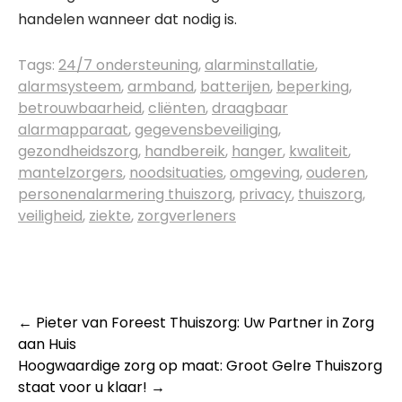
handelen wanneer dat nodig is.
Tags:
24/7 ondersteuning
,
alarminstallatie
,
alarmsysteem
,
armband
,
batterijen
,
beperking
,
betrouwbaarheid
,
cliënten
,
draagbaar
alarmapparaat
,
gegevensbeveiliging
,
gezondheidszorg
,
handbereik
,
hanger
,
kwaliteit
,
mantelzorgers
,
noodsituaties
,
omgeving
,
ouderen
,
personenalarmering thuiszorg
,
privacy
,
thuiszorg
,
veiligheid
,
ziekte
,
zorgverleners
Post
←
Pieter van Foreest Thuiszorg: Uw Partner in Zorg
aan Huis
navigation
Hoogwaardige zorg op maat: Groot Gelre Thuiszorg
staat voor u klaar!
→