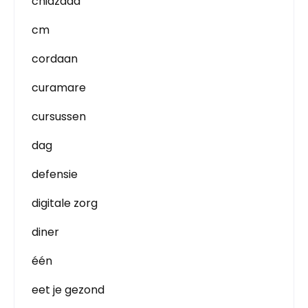
chiazaad
cm
cordaan
curamare
cursussen
dag
defensie
digitale zorg
diner
één
eet je gezond