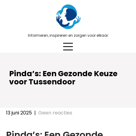
Skip
to
content
Informeren, inspireren en zorgen voor elkaar
Pinda’s: Een Gezonde Keuze
voor Tussendoor
13 juni 2025
|
Geen reacties
Pinda’s: Een Gezonde