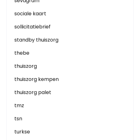
sevagram
sociale kaart
sollicitatiebrief
standby thuiszorg
thebe
thuiszorg
thuiszorg kempen
thuiszorg palet
tmz
tsn
turkse