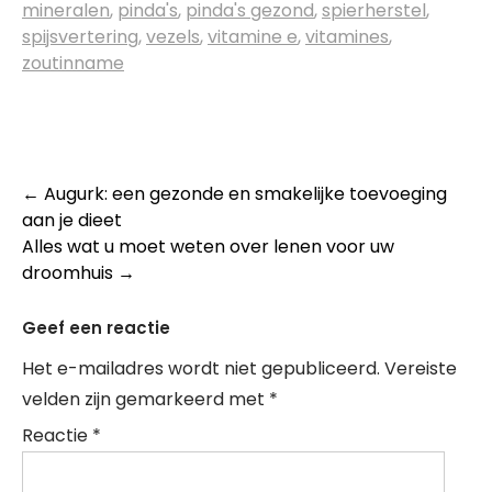
mineralen
,
pinda's
,
pinda's gezond
,
spierherstel
,
spijsvertering
,
vezels
,
vitamine e
,
vitamines
,
zoutinname
Post
←
Augurk: een gezonde en smakelijke toevoeging
aan je dieet
navigation
Alles wat u moet weten over lenen voor uw
droomhuis
→
Geef een reactie
Het e-mailadres wordt niet gepubliceerd.
Vereiste
velden zijn gemarkeerd met
*
Reactie
*