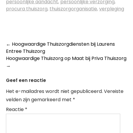
persoonlijke aandacht
,
persoonlijke verzorging
,
procura thuiszorg
,
thuiszorgorganisatie
,
verpleging
Post
←
Hoogwaardige Thuiszorgdiensten bij Laurens
Entree Thuiszorg
navigation
Hoogwaardige Thuiszorg op Maat bij Priva Thuiszorg
→
Geef een reactie
Het e-mailadres wordt niet gepubliceerd.
Vereiste
velden zijn gemarkeerd met
*
Reactie
*