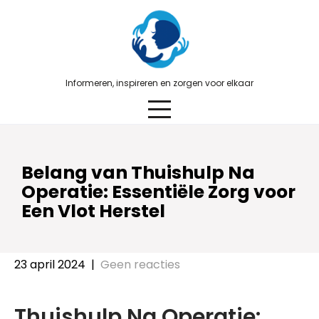
Skip
to
content
Informeren, inspireren en zorgen voor elkaar
Belang van Thuishulp Na
Operatie: Essentiële Zorg voor
Een Vlot Herstel
23 april 2024
|
Geen reacties
Thuishulp Na Operatie: