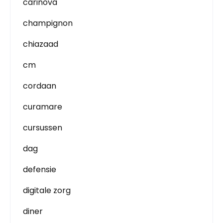
carinova
champignon
chiazaad
cm
cordaan
curamare
cursussen
dag
defensie
digitale zorg
diner