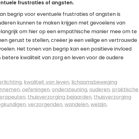
ntuele frustraties of angsten.
n begrip voor eventuele frustraties of angsten is
 Ouderen kunnen te maken krijgen met gevoelens van
belangrijk om hier op een empathische manier mee om te
n gerust te stellen, creëer je een veilige en vertrouwde
oelen. Het tonen van begrip kan een positieve invloed
 betere kwaliteit van zorg en leven voor de oudere
rlichting
,
kwaliteit van leven
,
lichaamsbeweging
 innemen
,
oefeningen
,
ondersteuning
,
ouderen
,
praktische
erapeuten
,
thuisverzorging bejaarden
,
thuisverzorging
egkundigen
,
verzorgenden
,
wandelen
,
welzijn
,