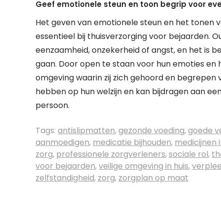
Geef emotionele steun en toon begrip voor eve
Het geven van emotionele steun en het tonen va
essentieel bij thuisverzorging voor bejaarden.
eenzaamheid, onzekerheid of angst, en het is 
gaan. Door open te staan voor hun emoties en he
omgeving waarin zij zich gehoord en begrepen v
hebben op hun welzijn en kan bijdragen aan een
persoon.
Tags:
antislipmatten
,
gezonde voeding
,
goede ve
aanmoedigen
,
medicatie bijhouden
,
medicijnen
zorg
,
professionele zorgverleners
,
sociale rol
,
th
voor bejaarden
,
veilige omgeving in huis
,
verple
zelfstandigheid
,
zorg
,
zorgplan op maat