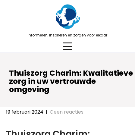
Skip
to
content
Informeren, inspireren en zorgen voor elkaar
Thuiszorg Charim: Kwalitatieve
zorg in uw vertrouwde
omgeving
19 februari 2024
|
Geen reacties
Thuiszorg Charim: