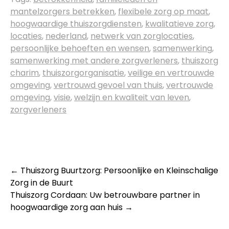
mantelzorgers betrekken
,
flexibele zorg op maat
,
hoogwaardige thuiszorgdiensten
,
kwalitatieve zorg
,
locaties
,
nederland
,
netwerk van zorglocaties
,
persoonlijke behoeften en wensen
,
samenwerking
,
samenwerking met andere zorgverleners
,
thuiszorg
charim
,
thuiszorgorganisatie
,
veilige en vertrouwde
omgeving
,
vertrouwd gevoel van thuis
,
vertrouwde
omgeving
,
visie
,
welzijn en kwaliteit van leven
,
zorgverleners
Post
←
Thuiszorg Buurtzorg: Persoonlijke en Kleinschalige
Zorg in de Buurt
navigation
Thuiszorg Cordaan: Uw betrouwbare partner in
hoogwaardige zorg aan huis
→