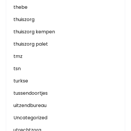
thebe
thuiszorg
thuiszorg kempen
thuiszorg palet
tmz
tsn
turkse
tussendoortjes
uitzendbureau
Uncategorized
utrechtzorg