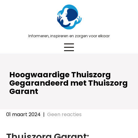
Skip
to
content
Informeren, inspireren en zorgen voor elkaar
Hoogwaardige Thuiszorg
Gegarandeerd met Thuiszorg
Garant
01 maart 2024
|
Geen reacties
Thuiszorg Garant: