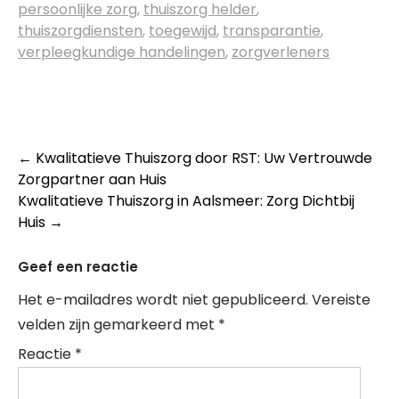
persoonlijke zorg
,
thuiszorg helder
,
thuiszorgdiensten
,
toegewijd
,
transparantie
,
verpleegkundige handelingen
,
zorgverleners
Post
←
Kwalitatieve Thuiszorg door RST: Uw Vertrouwde
Zorgpartner aan Huis
navigation
Kwalitatieve Thuiszorg in Aalsmeer: Zorg Dichtbij
Huis
→
Geef een reactie
Het e-mailadres wordt niet gepubliceerd.
Vereiste
velden zijn gemarkeerd met
*
Reactie
*