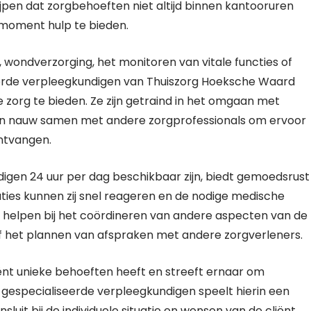
jpen dat zorgbehoeften niet altijd binnen kantooruren
 moment hulp te bieden.
 wondverzorging, het monitoren van vitale functies of
erde verpleegkundigen van Thuiszorg Hoeksche Waard
zorg te bieden. Ze zijn getraind in het omgaan met
n nauw samen met andere zorgprofessionals om ervoor
ontvangen.
digen 24 uur per dag beschikbaar zijn, biedt gemoedsrust
uaties kunnen zij snel reageren en de nodige medische
k helpen bij het coördineren van andere aspecten van de
of het plannen van afspraken met andere zorgverleners.
ënt unieke behoeften heeft en streeft ernaar om
 gespecialiseerde verpleegkundigen speelt hierin een
sluit bij de individuele situatie en wensen van de cliënt.