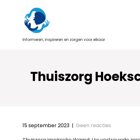
Skip
to
content
Informeren, inspireren en zorgen voor elkaar
Thuiszorg Hoeksc
15 september 2023
|
Geen reacties
Thuiszorg Hoeksche Waard: Uw vertrouwde zorg