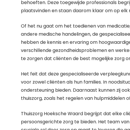
behoeften. Deze toegewijde professionals begri
plaatsvinden en staan daarom klaar om op elk
Of het nu gaat om het toedienen van medicatie,
andere medische handelingen, de gespecialise
hebben de kennis en ervaring om hoogwaardige 
verschillende gezondheidsproblemen en werke
te zorgen dat cliënten de best mogelijke zorg 
Het feit dat deze gespecialiseerde verpleegkun
voor zowel cliënten als hun families. In noodsit
ondersteuning bieden. Daarnaast kunnen zij oo
thuiszorg, zoals het regelen van hulpmiddelen 
Thuiszorg Hoeksche Waard begrijpt dat elke cli
persoonsgerichte zorg te bieden. Het team van
cruciale rol door zorg op maat te leveren die aan