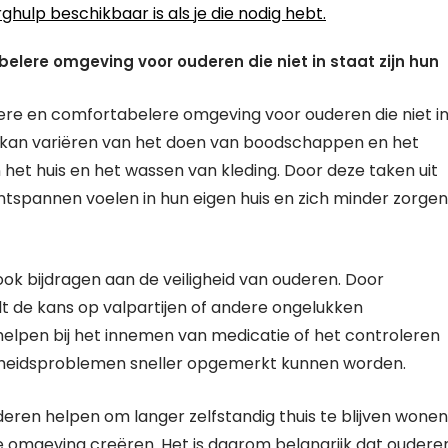
rghulp beschikbaar is als je die nodig hebt.
belere omgeving voor ouderen die niet in staat zijn hun
igere en comfortabelere omgeving voor ouderen die niet i
Dit kan variëren van het doen van boodschappen en het
et huis en het wassen van kleding. Door deze taken uit
spannen voelen in hun eigen huis en zich minder zorgen
ook bijdragen aan de veiligheid van ouderen. Door
t de kans op valpartijen of andere ongelukken
lpen bij het innemen van medicatie of het controleren
ndheidsproblemen sneller opgemerkt kunnen worden.
deren helpen om langer zelfstandig thuis te blijven wonen
re omgeving creëren. Het is daarom belangrijk dat oudere