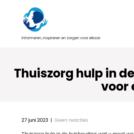
Skip
to
content
Informeren, inspireren en zorgen voor elkaar
Thuiszorg hulp in 
voor 
27 juni 2023
|
Geen reacties
Thuiszorg hulp in de huishouding: wat u moet w