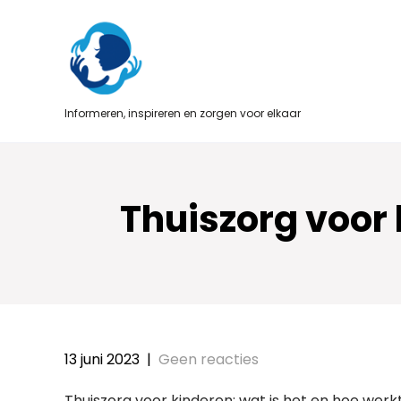
Skip
to
content
Informeren, inspireren en zorgen voor elkaar
Thuiszorg voor 
13 juni 2023
|
Geen reacties
Thuiszorg voor kinderen: wat is het en hoe werk