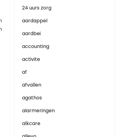
24 uurs zorg
n
aardappel
n
aardbei
accounting
activite
af
afvallen
agathos
alarmeringen
alkcare
allevo