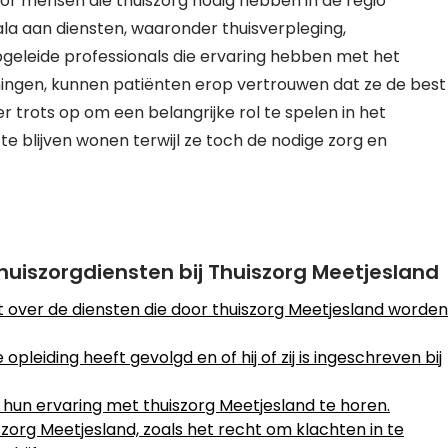
oor mensen die thuiszorg nodig hebben in de regio
ala aan diensten, waaronder thuisverpleging,
pgeleide professionals die ervaring hebben met het
ingen, kunnen patiënten erop vertrouwen dat ze de best
er trots op om een belangrijke rol te spelen in het
e blijven wonen terwijl ze toch de nodige zorg en
 thuiszorgdiensten bij Thuiszorg Meetjesland
 over de diensten die door thuiszorg Meetjesland worden
leiding heeft gevolgd en of hij of zij is ingeschreven bij
un ervaring met thuiszorg Meetjesland te horen.
iszorg Meetjesland, zoals het recht om klachten in te