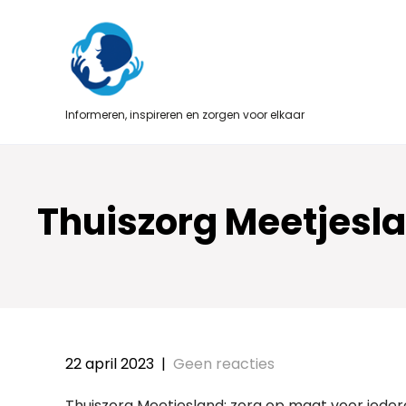
Skip
to
content
Informeren, inspireren en zorgen voor elkaar
Thuiszorg Meetjesla
22 april 2023
|
Geen reacties
Thuiszorg Meetjesland: zorg op maat voor iede