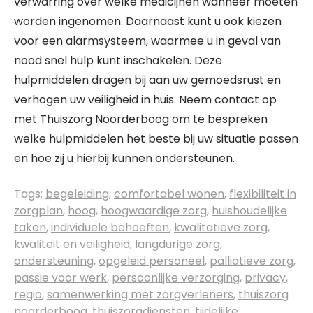
verwarring over welke medicijnen wanneer moeten
worden ingenomen. Daarnaast kunt u ook kiezen
voor een alarmsysteem, waarmee u in geval van
nood snel hulp kunt inschakelen. Deze
hulpmiddelen dragen bij aan uw gemoedsrust en
verhogen uw veiligheid in huis. Neem contact op
met Thuiszorg Noorderboog om te bespreken
welke hulpmiddelen het beste bij uw situatie passen
en hoe zij u hierbij kunnen ondersteunen.
Tags:
begeleiding
,
comfortabel wonen
,
flexibiliteit in
zorgplan
,
hoog
,
hoogwaardige zorg
,
huishoudelijke
taken
,
individuele behoeften
,
kwalitatieve zorg
,
kwaliteit en veiligheid
,
langdurige zorg
,
ondersteuning
,
opgeleid personeel
,
palliatieve zorg
,
passie voor werk
,
persoonlijke verzorging
,
privacy
,
regio
,
samenwerking met zorgverleners
,
thuiszorg
noorderboog
,
thuiszorgdiensten
,
tijdelijke