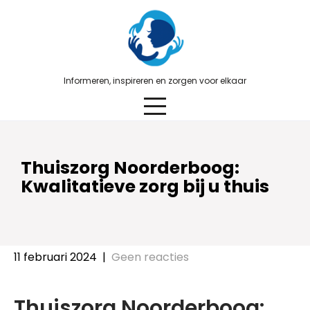
Skip
to
content
Informeren, inspireren en zorgen voor elkaar
Thuiszorg Noorderboog:
Kwalitatieve zorg bij u thuis
11 februari 2024
|
Geen reacties
Thuiszorg Noorderboog: