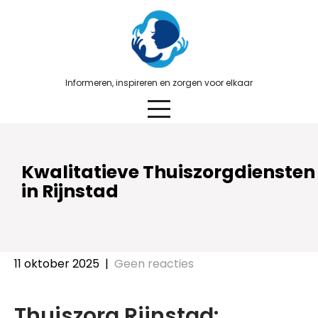
Skip
to
content
Informeren, inspireren en zorgen voor elkaar
Kwalitatieve Thuiszorgdiensten
in Rijnstad
11 oktober 2025
|
Geen reacties
Thuiszorg Rijnstad: