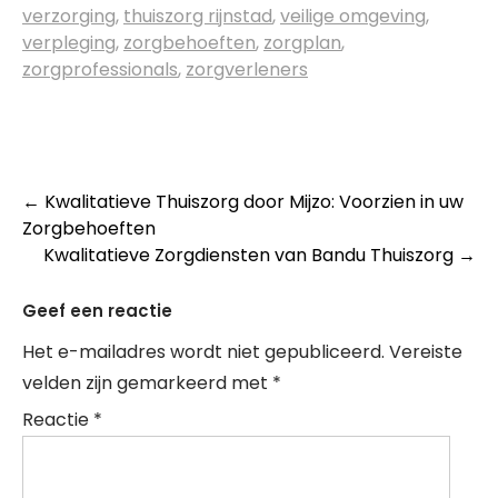
verzorging
,
thuiszorg rijnstad
,
veilige omgeving
,
verpleging
,
zorgbehoeften
,
zorgplan
,
zorgprofessionals
,
zorgverleners
Post
←
Kwalitatieve Thuiszorg door Mijzo: Voorzien in uw
Zorgbehoeften
navigation
Kwalitatieve Zorgdiensten van Bandu Thuiszorg
→
Geef een reactie
Het e-mailadres wordt niet gepubliceerd.
Vereiste
velden zijn gemarkeerd met
*
Reactie
*