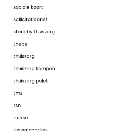
sociale kaart
sollicitatiebrief
standby thuiszorg
thebe
thuiszorg
thuiszorg kempen
thuiszorg palet
tmz
tsn
turkse
tussendoortjes