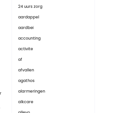
24 uurs zorg
aardappel
aardbei
accounting
activite
af
afvallen
agathos
alarmeringen
r
alkcare
n
allevo