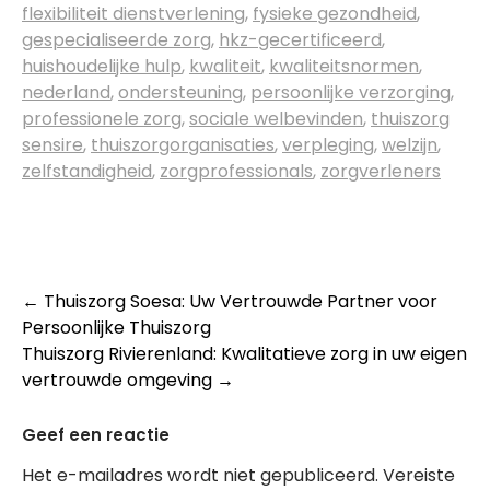
flexibiliteit dienstverlening
,
fysieke gezondheid
,
gespecialiseerde zorg
,
hkz-gecertificeerd
,
huishoudelijke hulp
,
kwaliteit
,
kwaliteitsnormen
,
nederland
,
ondersteuning
,
persoonlijke verzorging
,
professionele zorg
,
sociale welbevinden
,
thuiszorg
sensire
,
thuiszorgorganisaties
,
verpleging
,
welzijn
,
zelfstandigheid
,
zorgprofessionals
,
zorgverleners
Post
←
Thuiszorg Soesa: Uw Vertrouwde Partner voor
Persoonlijke Thuiszorg
navigation
Thuiszorg Rivierenland: Kwalitatieve zorg in uw eigen
vertrouwde omgeving
→
Geef een reactie
Het e-mailadres wordt niet gepubliceerd.
Vereiste