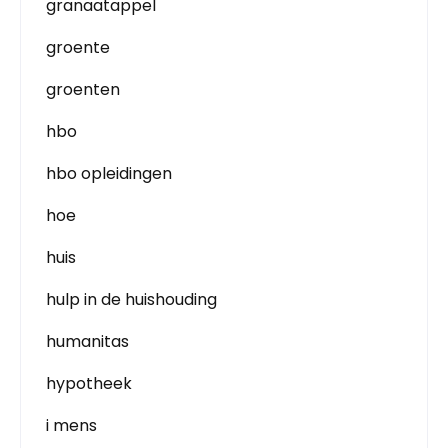
granaatappel
groente
groenten
hbo
hbo opleidingen
hoe
huis
hulp in de huishouding
humanitas
hypotheek
i mens