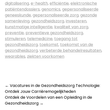
digitalisering
,
e-health
,
efficiëntie
,
elektronische
patiëntendossiers
,
genomics
,
gepersonaliseerde
geneeskunde
,
gepersonaliseerde zorg
,
gezonde
samenleving
,
gezondheidszorg
,
investeren
,
kunstmatige intelligentie
,
kwaliteit van zorg
,
preventie
,
preventieve gezondheidszorg
,
stimuleren
,
telemedicine
,
toegang tot
gezondheidszorg
,
toekomst
,
toekomst van de
gezondheidszorg
,
verbeterde behandelresultaten
,
wearables
,
ziekten voorkomen
Post
←
Vacatures in de Gezondheidszorg Technologie:
Ontdek Jouw Carrièremogelijkheden
navigation
Ontdek de Voordelen van een Opleiding in de
Gezondheidszorg
→