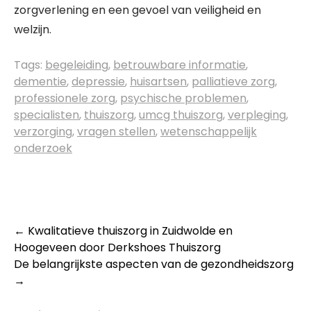
zorgverlening en een gevoel van veiligheid en
welzijn.
Tags:
begeleiding
,
betrouwbare informatie
,
dementie
,
depressie
,
huisartsen
,
palliatieve zorg
,
professionele zorg
,
psychische problemen
,
specialisten
,
thuiszorg
,
umcg thuiszorg
,
verpleging
,
verzorging
,
vragen stellen
,
wetenschappelijk
onderzoek
Post
←
Kwalitatieve thuiszorg in Zuidwolde en
Hoogeveen door Derkshoes Thuiszorg
navigation
De belangrijkste aspecten van de gezondheidszorg
→