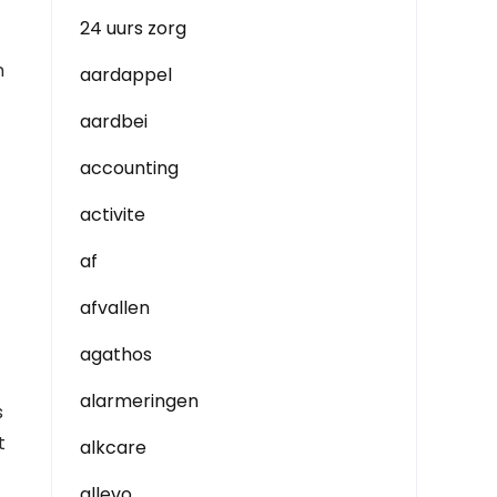
24 uurs zorg
n
aardappel
aardbei
accounting
activite
af
afvallen
agathos
alarmeringen
s
t
alkcare
allevo