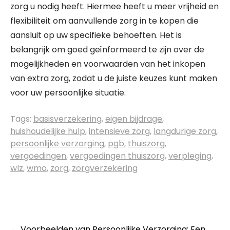
zorg u nodig heeft. Hiermee heeft u meer vrijheid en
flexibiliteit om aanvullende zorg in te kopen die
aansluit op uw specifieke behoeften. Het is
belangrijk om goed geïnformeerd te zijn over de
mogelijkheden en voorwaarden van het inkopen
van extra zorg, zodat u de juiste keuzes kunt maken
voor uw persoonlijke situatie.
Tags:
basisverzekering
,
eigen bijdrage
,
huishoudelijke hulp
,
intensieve zorg
,
langdurige zorg
,
persoonlijke verzorging
,
pgb
,
thuiszorg
,
vergoedingen
,
vergoedingen thuiszorg
,
verpleging
,
wlz
,
wmo
,
zorg
,
zorgverzekering
←
Voorbeelden van Persoonlijke Verzorging: Een