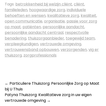
Tags:
betrokkenheid bij welzijn cliënt
,
cliënt
,
familieleden
,
hoogwaardige zorg
,
individuele
behoeften en wensen
,
kwalitatieve zorg
,
kwaliteit
,
open communicatie
,
organisatie
,
passie voor zorg
op maat
,
patiënten
,
persoonlijke aandacht
,
persoonlijke aandacht centraal
,
respectvolle
benadering
,
thuiszorgaanbieder
,
toegewijd team
,
verpleegkundigen
,
vertrouwde omgeving
,
vertrouwensband opbouwen
,
verzorgenden
,
vig er
thuiszorg
,
zorgprofessionals
Post
←
Particuliere Thuiszorg: Persoonlijke Zorg op Maat
bij U Thuis
navigation
Patyna Thuiszorg: Kwalitatieve zorg in uw eigen
vertrouwde omgeving
→