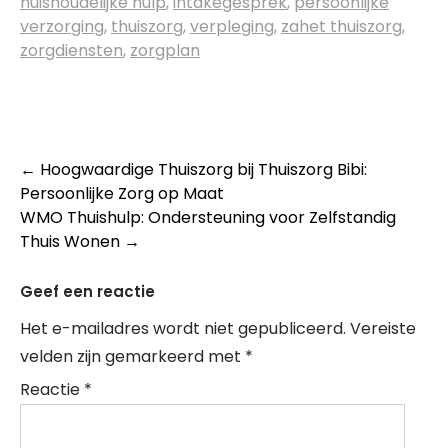
huishoudelijke hulp
,
intakegesprek
,
persoonlijke
verzorging
,
thuiszorg
,
verpleging
,
zahet thuiszorg
,
zorgdiensten
,
zorgplan
Post
←
Hoogwaardige Thuiszorg bij Thuiszorg Bibi:
Persoonlijke Zorg op Maat
navigation
WMO Thuishulp: Ondersteuning voor Zelfstandig
Thuis Wonen
→
Geef een reactie
Het e-mailadres wordt niet gepubliceerd.
Vereiste
velden zijn gemarkeerd met
*
Reactie
*